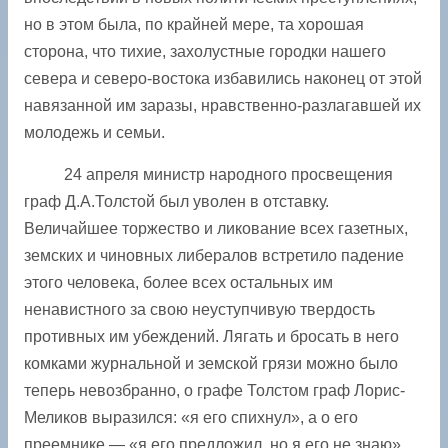
но в этом была, по крайней мере, та ­хорошая
сторона, что тихие, захолустные городки нашего
севера и северо-востока избавились наконец от этой
навязанной им заразы, нравственно-разлагавшей их
молодежь и семьи.
24 апреля министр народного просвещения
граф Д.А.Толстой был уволен в отставку.
Величайшее торжество и ликование всех газетных,
земских и чиновных либералов встретило падение
этого человека, более всех остальных им
ненавистного за свою неуступчивую твердость
противных им убеждений. Лягать и бросать в него
комками журнальной и земской грязи можно было
теперь невозбранно, о графе Толстом граф Лорис-
Меликов выразился: «я его спихнул», а о его
преемнике — «я его предложил, но я его не знаю».