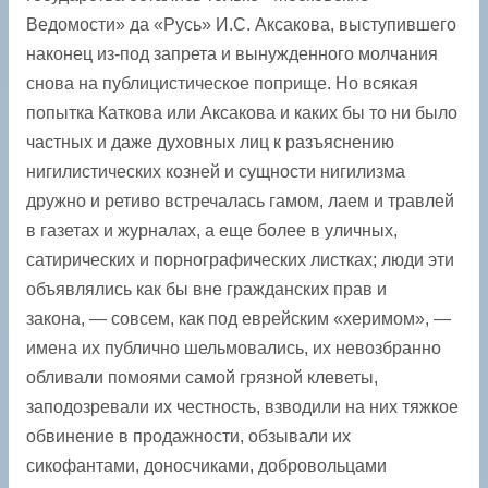
Ведомости» да «Русь» И.С. Аксакова, выступившего
наконец из-под запрета и вынужденного молчания
снова на публицистическое поприще. Но всякая
попытка Каткова или Аксакова и ­каких бы то ни было
частных и даже духовных лиц к разъяснению
нигилистических козней и сущности нигилизма
дружно и ретиво встречалась гамом, лаем и травлей
в газетах и журналах, а еще более в уличных,
сатирических и порнографических листках; люди эти
объявлялись как бы вне гражданских прав и
закона, — совсем, как под еврейским «херимом», —
имена их публично шельмовались, их невозбранно
обливали помоями самой грязной клеветы,
заподозревали их честность, взводили на них тяжкое
обвинение в продажности, обзывали их
сикофантами, доносчиками, добровольцами