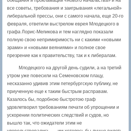
обещания и прокламации «нового начальства» и на
все советы, требования и заигрывания «легальной»
либеральной прессы, они с самого начала, еще 20-го
февраля, ответили выстрелом еврея Млодецкого в
графа Лорис-Меликова и тем наглядно показали
полную свою непримиримость ни с какими «новыми
эрами» и «новыми веяниями» и полное свое
презрение как к правительству, так и к либералам.
Млодецкого на другой день судили, а на третий
утром уже повесили на Семеновском плацу,
несказанно удивив этим петербургскую публику, не
приученную еще к таким быст­рым расправам.
Казалось бы, подобною быстротою граф
удовлетворил требованиям печати об упрощении и
ускорении политических следствий и судов, но
вышло так, что ожидатели этим не
удовольствовались, — им хотелось бы лучше видеть