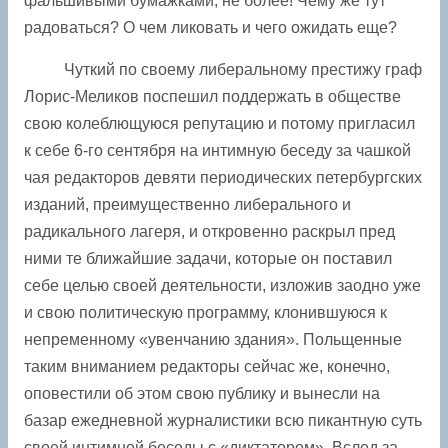
фальшивыми бумажками, не более! Чему же тут
радоваться? О чем ликовать и чего ожидать еще?
Чуткий по своему либеральному престижу граф
Лорис-Меликов поспешил поддержать в обществе
свою колеблющуюся репутацию и потому пригласил
к себе 6-го сентября на интимную беседу за чашкой
чая редакторов девяти периодических петербургских
изданий, преимущественно либерального и
радикального лагеря, и откровенно раскрыл пред
ними те ближайшие задачи, которые он поставил
себе целью своей деятельности, изложив заодно уже
и свою политическую программу, клонившуюся к
непременному «увенчанию здания». Польщенные
таким вниманием редакторы сейчас же, конечно,
оповестили об этом свою публику и вынесли на
базар ежедневной журналистики всю пикантную суть
своей интимной беседы с «диктатором». Вслед за