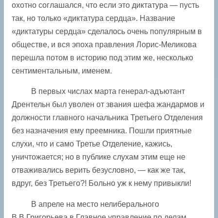
охотно соглашался, что если это диктатура — пусть
так, но только «диктатура сердца». Название
«диктатуры сердца» сделалось очень популярным в
обществе, и вся эпоха правления Лорис-Меликова
перешла потом в историю под этим же, несколько
сентиментальным, именем.
В первых числах марта генерал-адъютант
Дрентельн был уволен от звания шефа жандармов и
должности главного начальника Третьего Отделения
без назначения ему преемника. Пошли приятные
слухи, что и само Третье Отделение, кажись,
уничтожается; но в публике слухам этим еще не
отваживались верить безусловно, — как же так,
вдруг, без Третьего?! Больно уж к нему привыкли!
В апреле на место нелиберального
В.В.Григорьева в Главное управление по делам