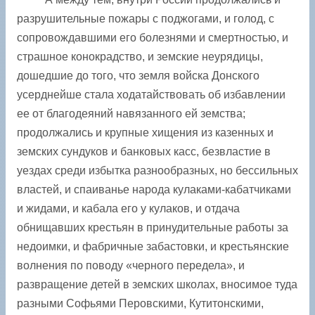
разрушительные пожары с поджогами, и голод, с
сопровождавшими его болезнями и смертностью, и
страшное конокрадство, и земские неурядицы,
дошедшие до того, что земля войска Донского
усерднейше стала ходатайствовать об избавлении
ее от благодеяний навязанного ей земства;
продолжались и крупные хищения из казенных и
земских сундуков и банковых касс, безвластие в
уездах среди избытка разнообразных, но бессильных
властей, и спаиванье народа кулаками-кабатчиками
и жидами, и кабала его у кулаков, и отдача
обнищавших крестьян в принудительные работы за
недоимки, и фабричные забастовки, и крестьянские
волнения по поводу «черного передела», и
развращение детей в земских школах, вносимое туда
разными Софьями Перовскими, Кутитонскими,