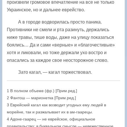
произвели громовое впечатление на все не только
Украинское, но и дальнее еврейство.
А в городе водворилась просто паника.
Противники не смели и рта разинуть, держались
ниже травы, тише воды, даже на улицу показаться
боялись… Да и сами «верные» и «благочестивые»
хотя и ликовали, но тоже держали ухо востро и
опасались за каждое свое неосторожное слово.
Зато кагал, — кагал торжествовал.
1 В полном объеме (фр.) [Прим.ред.]
2 Фантош — марионетка [Прим.ред.]
3 Еврейский кагал как возводит угодных ему людей в
морейне, так и разжалывает их в ам-гаарецы.
4 Адоне-гаарец — не еврейское, официальное
правительство; в буквальном смысле — невежественное,