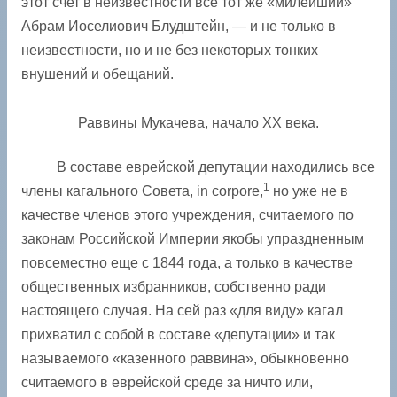
этот счет в неизвестности все тот же «милейший»
Абрам Иоселиович Блудштейн, — и не только в
неизвестности, но и не без некоторых тонких
внушений и обещаний.
Раввины Мукачева, начало XX века.
В составе еврейской депутации находились все
1
члены кагального Совета, in corpore,
но уже не в
качестве членов этого учреждения, считаемого по
законам Российской Империи якобы упраздненным
повсеместно еще с 1844 года, а только в качестве
общественных избранников, собственно ради
настоящего случая. На сей раз «для виду» кагал
прихватил с собой в составе «депутации» и так
называемого «казенного раввина», обыкновенно
считаемого в еврейской среде за ничто или,