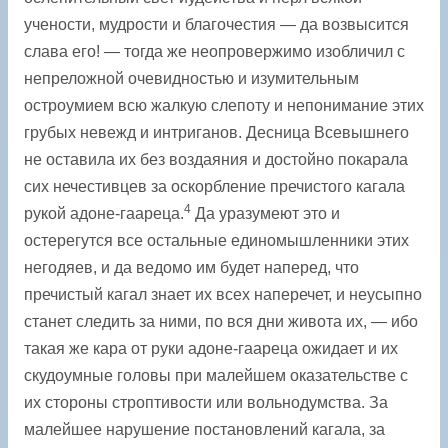
учености, мудрости и благочестия — да возвысится
слава его! — тогда же неопровержимо изобличил с
непреложной очевидностью и изумительным
остроумием всю жалкую слепоту и непонимание этих
грубых невежд и интриганов. Десница Всевышнего
не оставила их без воздаяния и достойно покарала
сих нечестивцев за оскорбление пречистого кагала
4
рукой адоне-гаареца.
Да уразумеют это и
остерегутся все остальные единомышленники этих
негодяев, и да ведомо им будет наперед, что
пречистый кагал знает их всех наперечет, и неусыпно
станет следить за ними, по вся дни живота их, — ибо
такая же кара от руки адоне-гаареца ожидает и их
скудоумные головы при малейшем оказательстве с
их стороны строптивости или вольнодумства. За
малейшее нарушение постановлений кагала, за