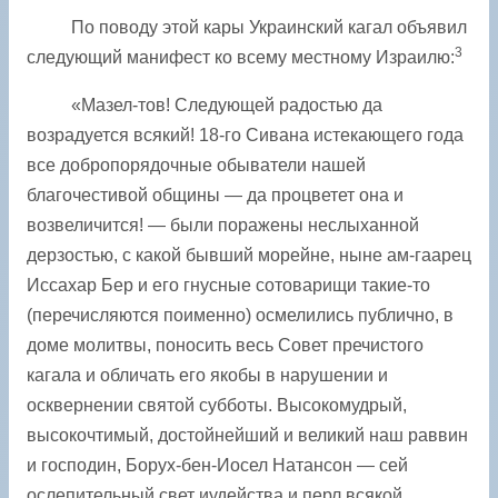
По поводу этой кары Украинский кагал объявил
3
следующий манифест ко всему местному Израилю:
«Мазел-тов! Следующей радостью да
возрадуется всякий! 18-го Сивана истекающего года
все добропорядочные обыватели нашей
благочестивой общины — да процветет она и
возвеличится! — были поражены неслыханной
дерзостью, с какой бывший морейне, ныне ам-гаарец
Иссахар Бер и его гнусные сотоварищи такие-то
(перечисляются поименно) осмелились публично, в
доме молитвы, поносить весь Совет пречистого
кагала и обличать его якобы в нарушении и
осквернении святой субботы. Высокомудрый,
высокочтимый, достойнейший и великий наш раввин
и господин, Борух-бен-Иосел Натансон — сей
ослепительный свет иудейства и перл всякой