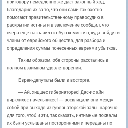
приговору немедленно же даст законный ход,
благодарил их за то, что они сами так охотно
помогают правительственному правосудию в
раскрытии истины и в заключение сообщил, что
вчера еще назначил особую комиссию, куда войдут и
члены от еврейского общества, для разбора и
определения суммы понесенных евреями убытков.
Таким образом, обе стороны расстались в
полном взаимном удовлетворении.
Евреи-депутаты были в восторге.
— Ай, хицшес гибернаторес! Дас-ис айн
вирклихес начельникес! — восклицали они между
собой при выходе из губернаторской залы, нарочно
для того, чтоб и эти, так сказать, интимные похвалы
их были услышаны посторонними и переданы по