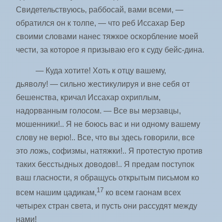
Свидетельствуюсь, раббосай, вами всеми, —
обратился он к толпе, — что реб Иссахар Бер
своими словами нанес тяжкое оскорбление моей
чести, за которое я призываю его к суду бейс-дина.
— Куда хотите! Хоть к отцу вашему,
дьяволу! — сильно жестикулируя и вне себя от
бешенства, кричал Иссахар охриплым,
надорванным голосом. — Все вы мерзавцы,
мошенники!.. Я не боюсь вас и ни одному вашему
слову не верю!.. Все, что вы здесь говорили, все
это ложь, софизмы, натяжки!.. Я протестую против
таких бесстыдных доводов!.. Я предам поступок
ваш гласности, я обращусь открытым письмом ко
17
всем нашим цадикам,
ко всем гаонам всех
четырех стран света, и пусть они рассудят между
нами!