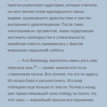
приятно развеселил аудиторию, которая ответила
на него легким гулом единодушного смеха,
видимо, выражавшего удовольствие и чувство
внутреннего удовлетворения. После таких
«неотразимых» аргументов, ловко подкупавших
инстинкты своекорыстия и стяжательности,
еврейская совесть примирилась с фактом
вчерашних нарушений субботы.
— Ага! Верблюду захотелось иметь рога, ему
15
обрезали уши,
— громко заметил кто-то из
сторонников кагала. Все поняли, что это по адресу
Иссахара Бера и расхохотались. Иссахар
побледнел еще больше от злости. Полчаса назад
уже торжествовавший свою победу, он понял, что
этот смех — вернейший признак его поражения.