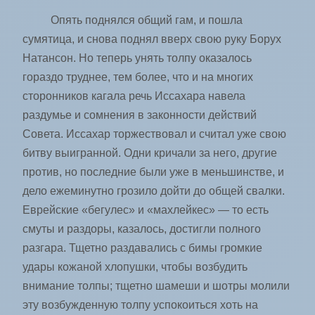
Опять поднялся общий гам, и пошла
сумятица, и снова поднял вверх свою руку Борух
Натансон. Но теперь унять толпу оказалось
гораздо труднее, тем более, что и на многих
сторонников кагала речь Иссахара навела
раздумье и сомнения в законности действий
Совета. Иссахар торжествовал и считал уже свою
битву выигранной. Одни кричали за него, другие
против, но последние были уже в меньшинстве, и
дело ежеминутно грозило дойти до общей свалки.
Еврейские «бегулес» и «махлейкес» — то есть
смуты и раздоры, казалось, достигли полного
разгара. Тщетно раздавались с бимы громкие
удары кожаной хлопушки, чтобы возбудить
внимание толпы; тщетно шамеши и шотры молили
эту возбужденную толпу успокоиться хоть на