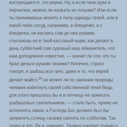
воспрещается, это верно. Ну, а если твои руки в
перчатках, можно ли назвать их голыми? Или если
ты принимаешь монету в полу одежды твоей, или в
какой-либо сосуд, например, в блюдечко, и с
блюдечка, не касаясь сам до нее руками,
спускаешь ее в твой кассовый ящик, как делает в
день субботний сам суровый наш обвинитель, что
нам доподлинно известно, — значит ли это, что ты
брал деньги руками твоими? Конечно, строго
говоря, в шабаш все грех, даже и то, что еврей
14
делает майгл,
но может ли по законам природы
человек избегнуть своей собственной тени! Ведь
для этого пришлось бы и в пятницу не зажигать
шабашовых светильников, — стало быть, прямо не
исполнять закон, а Господь Бог должен был бы
запретить солнцу своему светить по субботам. Так
точно и это. Да и, наконец, Талмуд говорит только о