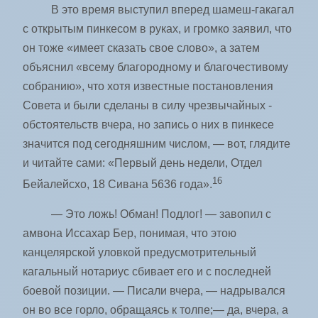
В это время выступил вперед шамеш-гакагал
с открытым пинкесом в руках, и громко заявил, что
он тоже «имеет сказать свое слово», а затем
объяснил «всему благородному и благочестивому
собранию», что хотя известные постановления
Совета и были сделаны в силу чрезвычайных ­
обстоятельств вчера, но запись о них в пинкесе
значится под сегодняшним числом, — вот, глядите
и читайте сами: «Первый день недели, Отдел
16
Бейалейсхо, 18 Сивана 5636 года».
— Это ложь! Обман! Подлог! — завопил с
амвона Иссахар Бер, понимая, что этою
канцелярской уловкой предусмотрительный
кагальный нотариус сбивает его и с последней
боевой позиции. — Писали вчера, — надрывался
он во все горло, обращаясь к толпе;— да, вчера, а