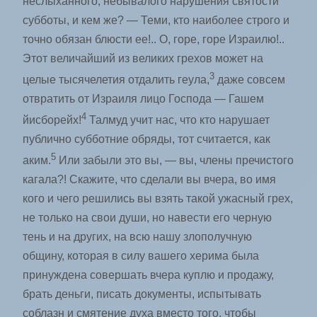
неслыханного, небывалого нарушения святости
субботы, и кем же? — Теми, кто наиболее строго и
точно обязан блюсти ее!.. О, горе, горе Израилю!..
Этот величайший из великих грехов может на
3
целые тысячелетия отдалить геула,
даже совсем
отвратить от Израиля лицо Господа — Гашем
4
йисборейх!
Талмуд учит нас, что кто нарушает
публично субботние обряды, тот считается, как
5
аким.
Или забыли это вы, — вы, члены пречистого
кагала?! Скажите, что сделали вы вчера, во имя
кого и чего решились вы взять такой ужасный грех,
не только на свои души, но навести его черную
тень и на других, на всю нашу злополучную
общину, которая в силу вашего херима была
принуждена совершать вчера куплю и продажу,
брать деньги, писать документы, испытывать
соблазн и смятение духа вместо того, чтобы