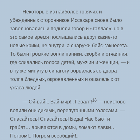
Некоторые из наиболее горячих и
убежденных сторонников Иссахара снова было
заволновались и подняли говор и «галлас»; но в
это самое время послышались вдруг какие-то
новые крики, не внутри, а снаружи бейс-гакнесета.
То были громкие вопли паники, скорби и отчаяния,
где сливались голоса детей, мужчин и женщин, — и
в ту же минуту в синагогу ворвалась со двора
толпа бледных, окровавленных и ошалелых от
ужаса людей.
18
— Ой-вай!.. Вай-мир!.. Гевалт!
— неистово
вопили они дикими, перепуганными голосами. —
Спасайтесь! Спасайтесь! Беда! Нас бьют и
грабят… врываются в домы, ломают лавки…
Погром!.. Погром всеобщий!..