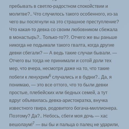
пребывать в светло-радостном спокойствии и
молитве?.. Что случилось такого особенного, из-за
чего вы посягнули на это страшное преступление?
Что какая-то девка со своим любовником сбежала
в монастырь?.. Только-то??. Отчего же вы раньше
никогда не подымали такого гвалта, когда другие
девки сбегали? — А ведь такие случаи бывали. —
Отчего вы тогда не принимали и сотой доли тех
мер, что вчера, несмотря даже на то, что такие
6
побеги к ленухрим
случались и в будни?.. Да, я
понимаю, — это все оттого, что то были девки
простые, плебейских или бедных семей, а тут
вдруг объявилась девка-аристократка, внучка
известного гвира, родовитого богача-миллионера.
Поэтому? Да?.. Небось, сбеги моя дочь — хас
7
вешолаум!
— вы бы и пальца о палец не ударили,