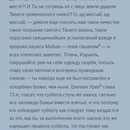
месте?! И Ты не сотрешь их с лица земли ударом
Твоего громоносного гнева?! О, ад-моссай, ад-
моссай, — доколе еще сносить нам такое нечестие,
такое попрание святого Твоего закона, такое
поругание священнейших установлений вождя и
8
пророка нашего Мойше — олов гашалом
— и
всех отеческих заветов!.. Плачь, Израиль,
сокрушайся, рви на себе одежду скорби, посыпь
главу свою пеплом и возгорись праведным
гневом — ты никогда еще не был посрамлен и
9
оскорблен более, чем ныне. Шилхен Урих
глава
72-я, гласит, что суббота столь же важна, сколько
все заповеди Божьи вместе взятые, и что поэтому
кто соблюдает субботу как следует, тому воздастся
за это, как бы за выполнение всего закона; кто же
нарушает правила субботы, тот поступает как