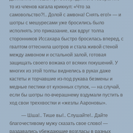
то из членов кагала крикнул: «Что за
самовольство?!.. Долой с амвона! Снять его!» — и
шотры с мешуресами уже бросились было
исполнять это приказание, как вдруг толпа
сторонников Иссахара быстро бросилась вперед, с
гвалтом оттеснила шотров и стала живой стеной
между амвоном и остальной залой, готовая
защищать своего вожака от всяких покушений. У
многих из этой толпы виднелись в руках даже
кастеты и торчавшие из-под рукава безмены и
медные пестики от кухонных ступок, — на случай,
если бы шотры по-вчерашнему вздумали пустить в
ход свои треххвостки и «жезлы Аароновы».
— Шша!.. Тише вы!.. Слушайте!.. Дайте
благочестивому мужу сказать свое слово! —
раздавались убеждающие возгласы в разных