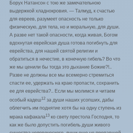
Борух Натансон с тою же замечательною
выдержкой хладнокровия. — Талмуд, к счастью
для евреев, разумеет опасность не только
физическую, для тела, но и моральную, для души.
А разве нет такой опасности, когда живая, Богом
вдохнутая еврейская душа готова погибнуть для
еврейства, для нашей святой религии и
обратиться в нечестие, в конечную гибель? Во что
же мы ценили бы тогда это дыхание Божие?!..
Разве не должны все мы всемерно стремиться
спасти ее, удержать на краю пропасти, сохранить
ее для еврейства?.. Если мы молимся и читаем
12
особый кадеш
за души наших усопших, дабы
облегчить им поднятие хотя бы на одну ступень из
13
мрака кафакала
ко свету престола Господня, то
как же было допустить погибель души живого
существа человеческого, души еще не пропавшей,