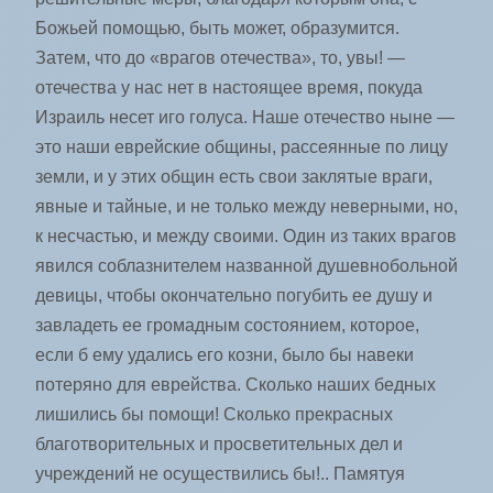
Божьей помощью, быть может, образумится.
Затем, что до «врагов отечества», то, увы! —
отечества у нас нет в настоящее время, покуда
Израиль несет иго голуса. Наше отечество ныне —
это наши еврейские общины, рассеянные по лицу
земли, и у этих общин есть свои заклятые враги,
явные и тайные, и не только между неверными, но,
к несчастью, и между своими. Один из таких врагов
явился соблазнителем названной душевнобольной
девицы, чтобы окончательно погубить ее душу и
завладеть ее громадным состоянием, которое,
если б ему удались его козни, было бы навеки
потеряно для еврейства. Сколько наших бедных
лишились бы помощи! Сколько прекрасных
благотворительных и просветительных дел и
учреждений не осуществились бы!.. Памятуя