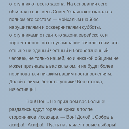
отступник от всего закона. На основании сего
объявляю вас, весь Совет Украинского кагала в
полном его составе — мойхалым шаббес,
нарушителями и осквернителями субботы,
отступниками от святого закона еврейского, и
торжественно, во всеуслышание заявляю вам, что
отныне ни единый честный и богобоязненный
человек, не только нашей, но и никакой общины не
может признавать вас кагалом, и не будет более
повиноваться никаким вашим постановлениям.
Долой с бимы, богоотступники! Вон отсюда,
нечестивцы!
— Вон! Вон!.. Не признаем вас больше! —
раздались вдруг горячие крики в толпе
сторонников Иссахара. — Вон! Долой!.. Собрать
асифа!.. Асифа!.. Пусть назначает новые выборы!