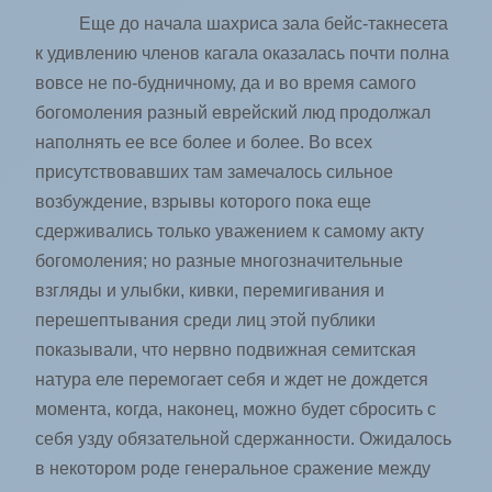
Еще до начала шахриса зала бейс-такнесета
к удивлению членов кагала оказалась почти полна
вовсе не по-будничному, да и во время самого
богомоления разный ­еврейский люд продолжал
наполнять ее все более и более. Во всех
присутствовавших там замечалось сильное
возбуждение, взрывы которого пока еще
сдерживались только уважением к самому акту
богомоления; но разные многозначительные
взгляды и улыбки, кивки, перемигивания и
перешептывания среди лиц этой публики
показывали, что нервно подвижная семитская
натура еле перемогает себя и ждет не дождется
момента, когда, наконец, можно будет сбросить с
себя узду обязательной сдержанности. Ожидалось
в некотором роде генеральное сражение между