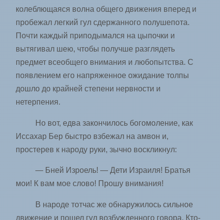
колеблющаяся волна общего движения вперед и
пробежал легкий гул сдержанного полушепота.
Почти каждый приподымался на цыпочки и
вытягивал шею, чтобы получше разглядеть
предмет всеобщего внимания и любопытства. С
появлением его напряженное ожидание толпы
дошло до крайней степени нервности и
нетерпения.
Но вот, едва закончилось богомоление, как
Иссахар Бер быстро взбежал на амвон и,
простерев к народу руки, зычно воскликнул:
— Бней Изроель! — Дети Израиля! Братья
мои! К вам мое слово! Прошу внимания!
В народе тотчас же обнаружилось сильное
движение и пошел гул возбужденного говора. Кто-