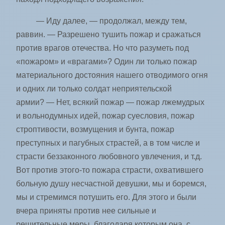
— Иду далее, — продолжал, между тем,
раввин. — Разрешено тушить пожар и сражаться
против врагов отечества. Но что разуметь под
«пожаром» и «врагами»? Один ли только пожар
материального достояния нашего отводимого огня
и одних ли только солдат неприятельской
армии? — Нет, всякий пожар — пожар лжемудрых
и вольнодумных идей, пожар суесловия, пожар
строптивости, возмущения и бунта, пожар
преступных и пагубных страстей, а в том числе и
страсти беззаконного любовного увлечения, и т.д.
Вот против этого-то пожара ­страсти, охватившего
больную душу несчастной девушки, мы и боремся,
мы и стремимся потушить его. Для этого и были
вчера приняты против нее сильные и
решительные меры, благодаря которым она, с