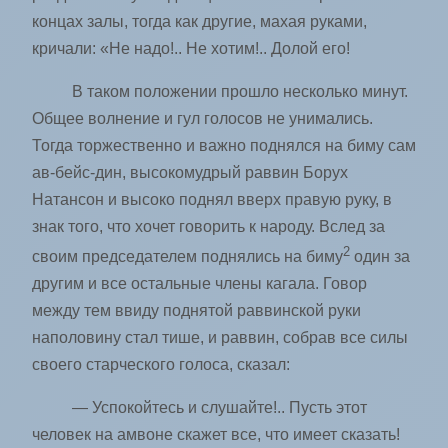
концах залы, тогда как другие, махая руками,
кричали: «Не надо!.. Не хотим!.. Долой его!
В таком положении прошло несколько минут.
Общее волнение и гул голосов не унимались.
Тогда торжественно и важно поднялся на биму сам
ав-бейс-дин, высокомудрый раввин Борух
Натансон и высоко поднял вверх правую руку, в
знак того, что хочет говорить к народу. Вслед за
2
своим председателем поднялись на биму
один за
другим и все ­остальные члены кагала. Говор
между тем ввиду поднятой раввинской руки
наполовину стал тише, и раввин, собрав все силы
своего старческого голоса, сказал:
— Успокойтесь и слушайте!.. Пусть этот
человек на амвоне скажет все, что имеет сказать!