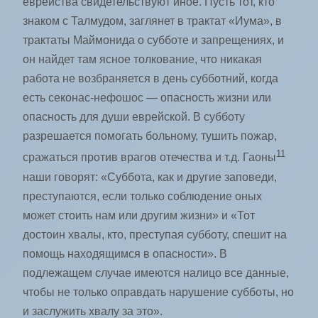
еврейства свидетельствуют иное. Пусть тот, кто
знаком с Талмудом, заглянет в трактат «Иума», в
трактаты Маймонида о субботе и запрещениях, и
он найдет там ясное толкование, что никакая
работа не возбраняется в день субботний, когда
есть секонас-нефошос — опасность жизни или
опасность для души еврейской. В субботу
разрешается помогать больному, тушить пожар,
11
сражаться против врагов отечества и т.д. Гаоны
наши говорят: «Суббота, как и другие заповеди,
преступаются, если только соблюдение оных
может стоить нам или другим жизни» и «Тот
достоин хвалы, кто, преступая субботу, спешит на
помощь находящимся в опасности». В
подлежащем случае имеются налицо все данные,
чтобы не только оправдать нарушение субботы, но
и заслужить хвалу за это».