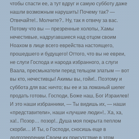
чтобы спасти ее, а тут вдруг и самую субботу даже
нашли возможным нарушить! Почему так? —
Отвечайте!.. Молчите?.. Ну, так я отвечу за вас.
Потому что вы — презренные холопы, Хамы
нечестивые, надругавшиеся над отцом своим
Ноахом в лице всего еврейства настоящего,
прошедшего и будущего! Оттого, что вы не евреи,
не слуги Господа и народа избранного, а слуги
Ваала, пресмыкатели перед тельцом златым — вот
вы кто, нечестивцы! Акимы вы, гойи!.. Поэтому и
суббота для вас ничто; вы ее и за ломаный шелег
продать готовы. Господи, Боже наш, Бог Израилев!
И это наши избранники, — Ты видишь их, — наши
«представители», наши «лучшие люди»!.. Ха, ха,
ха!.. Позор… позор!.. Душа моя покрыта пеплом
скорби… И Ты, о Господи, сносишь еще в
долготерпении Своем их присутствие в этом