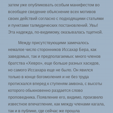
затем уже опубликовать особым манифестом во
всеобщее сведение объяснение всех мотивов
своих действий согласно с подходящими статьями
и пунктами талмудических постановлений. Увы!
Эта надежда, по-видимому, оказывалась тщетной.
Между присутствующими замечалось
немалое число сторонников Иссахар Бера, как
заведомых, так и предполагаемых: много членов
братства «Хевро», еще больше разных хасидов,
но самого Иссахара еще не было. Он явился
только в конце богомоления и не без труда
протискался вперед к ступеням амвона, с высоты
которого обыкновенно раздается слово
проповедника. Появление его, видимо, произвело
известное впечатление, как между членами кагала,
так и в публике, где сейчас же прошла