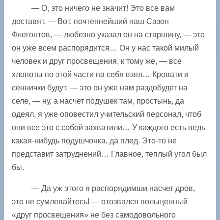
— О, это ничего не значит! Это все вам
доставят. — Вот, почтеннейший наш Сазон
Флегонтов, — любезно указал он на старшину, — это
он уже всем распорядится… Он у нас такой милый
человек и друг просвещения, к тому же, — все
хлопоты по этой части на себя взял… Кровати и
сеннички будут, — это он уже нам раздобудет на
селе, — ну, а насчет подушек там, простынь, да
одеял, я уже оповестил учительский персонал, чтоб
они все это с собой захватили… У каждого есть ведь
какая-нибудь подушчонка, да плед. Это-то не
представит затруднений… Главное, теплый угол был
бы.
— Да уж этого я распорядимши насчет дров,
это не сумлевайтесь! — отозвался польщенный
«друг просвещения» не без самодовольного