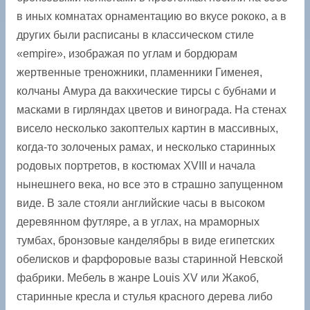
в иных комнатах орнаментацию во вкусе рококо, а в
других были расписаны в классическом стиле
«empire», изображая по углам и бордюрам
жертвенные треножники, пламенники Гименея,
колчаны Амура да вакхические тирсы с бубнами и
масками в гирляндах цветов и винограда. На стенах
висело несколько закоптелых картин в массивных,
когда-то золоченых рамах, и несколько старинных
родовых портретов, в костюмах XVIII и начала
нынешнего века, но все это в страшно запущенном
виде. В зале стояли английские часы в высоком
деревянном футляре, а в углах, на мраморных
тумбах, бронзовые канделябры в виде египетских
обелисков и фарфоровые вазы старинной Невской
фабрики. Мебель в жанре Louis XV или Жакоб,
старинные кресла и стулья красного дерева либо