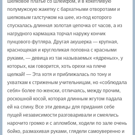
шелковое платье со шлейфом, и в кокетливую
полумужскую жакетку с бархатными отворотами и
шелковым галстучком на шее, из-под которого
спускалась длинная золотая цепочка от часов, а из
нагрудного кармашка торчал наружу кончик
пунцового футляра. Другая акушерка — крупная,
краснощекая и круглоликая поповна с красными
руками, — девица из так называемых «ядреных», у
которых, как говорится, хоть орехи на плече
щелкай! — Эта хотя и приближалась по тону и
ухваткам к стриженым учительницам, но «соблюдала
себя» более по-женски, отличаясь, между прочим,
роскошной косой, которая длинным жгутом падала
ей на спину. Все эти девицы для придания себе
пущей независимости разговаривали и смеялись
нарочито громко и с апломбом, ходили по зале очень
бойко, размахивая руками, глядели самоуверенно и