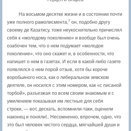
На восьмом десятке жизни и в состоянии почти
7
уже полного рамолисмента,
он, подобно другу
своему де Казатису, тоже неукоснительно причислял
себя к «молодому поколению» и вообще был очень
озабочен тем, что о нем подумает «молодое
поколение», что оно скажет и, в особенности, что
напишет о нем в газетах. И если в какой-либо газете
появлялся о нем порой отзыв, хотя бы короче
воробьиного носа, как о либеральном земском
деятеле, он носился с этим номером, как «с писаной
торбой», разъезжая по всем своим знакомым и с
умилением показывая им лестные для себя
строки, — вот, дескать, вспомнили-таки, оценили
наконец и поняли!.. Несомненно, впрочем, одно, что
это был человек чистого сердца, мягчайшей души и