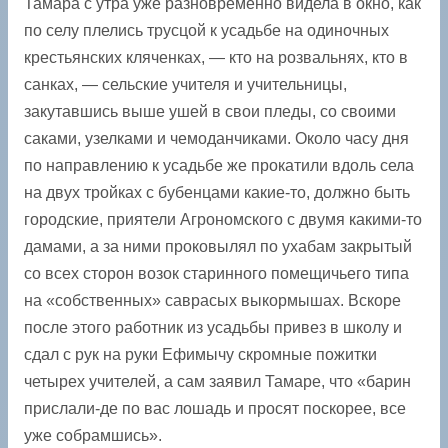
Тамара с утра уже разновременно видела в окно, как
по селу плелись трусцой к усадьбе на одиночных
крестьянских кляченках, — кто на розвальнях, кто в
санках, — сельские учителя и учительницы,
закутавшись выше ушей в свои пледы, со своими
саками, узелками и чемоданчиками. Около часу дня
по направлению к усадьбе же прокатили вдоль села
на двух тройках с бубенцами какие-то, должно быть
городские, приятели Агрономского с двумя какими-то
дамами, а за ними проковылял по ухабам закрытый
со всех сторон возок старинного помещичьего типа
на «собственных» саврасых выкормышах. Вскоре
после этого работник из усадьбы привез в школу и
сдал с рук на руки Ефимычу скромные пожитки
четырех учителей, а сам заявил Тамаре, что «барин
прислали-де по вас лошадь и просят поскорее, все
уже собрамшись».