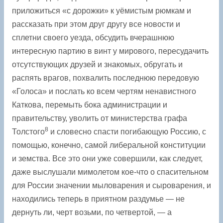
приложиться «с дорожки» к уёмистым рюмкам и
рассказать при этом друг другу все новости и
сплетни своего уезда, обсудить вчерашнюю
интересную партию в винт у мирового, пересудачить
отсутствующих друзей и знакомых, обругать и
распять врагов, похвалить последнюю передовую
«Голоса» и послать ко всем чертям ненавистного
Каткова, перемыть бока администрации и
правительству, уволить от министерства графа
8
Толстого
и словесно спасти погибающую Россию, с
помощью, конечно, самой либеральной конституции
и земства. Все это они уже совершили, как следует,
даже выслушали мимолетом кое-что о спасительном
для России значении мыловарения и сыроварения, и
находились теперь в приятном раздумье — не
дернуть ли, черт возьми, по четвертой, — а