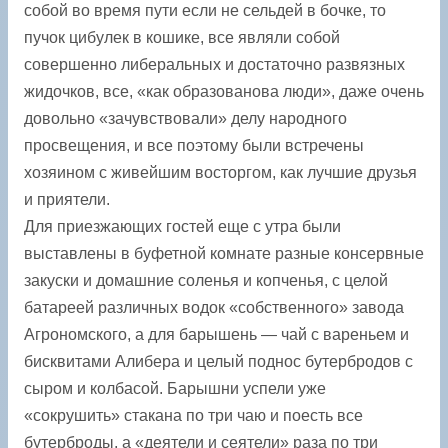
собой во время пути если не сельдей в бочке, то
пучок цибулек в кошике, все являли собой
совершенно либеральных и достаточно развязных
жидочков, все, «как образованова люди», даже очень
довольно «зачувствовали» делу народного
просвещения, и все поэтому были встречены
хозяином с живейшим восторгом, как лучшие друзья
и приятели.
Для приезжающих гостей еще с утра были
выставлены в буфетной комнате разные консервные
закуски и домашние соленья и копченья, с целой
батареей различных водок «собственного» завода
Агрономского, а для барышень — чай с вареньем и
бисквитами Алибера и целый поднос бутербродов с
сыром и колбасой. Барышни успели уже
«сокрушить» стакана по три чаю и поесть все
бутерброды, а «деятели и сеятели» раза по три