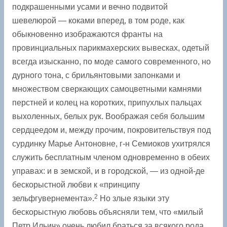
подкрашенными усами и вечно ­подвитой
шевелюрой — коками вперед, в том роде, как
обыкновенно изображаются франты на
провинциальных парикмахерских вывесках, одетый
всегда изысканно, по моде самого современного, но
дурного тона, с брильянтовыми запонками и
множеством сверкающих самоцветными камнями
перстней и колец на коротких, припухлых пальцах
выхоленных, белых рук. Воображая себя большим
сердцеедом и, между прочим, покровительствуя под
сурдинку Марье Антоновне, г-н Семиоков ухитрялся
служить бесплатным членом одновременно в обеих
управах: и в земской, и в городской, — из одной-де
бескорыстной любви к «принципу
2
зельфгувернемента».
Но злые языки эту
бескорыстную любовь объясняли тем, что «милый
Петр Ильич» очень любил браться за всякого рода