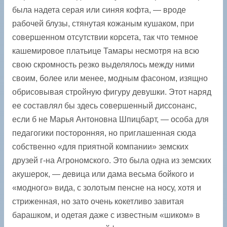
была надета серая или синяя кофта, — вроде
рабочей блузы, стянутая кожаным кушаком, при
совершенном отсутствии корсета, так что темное
кашемировое платьице Тамары несмотря на всю
свою скромность резко выделялось между ними
своим, более или менее, модным фасоном, изящно
обрисовывая стройную фигуру девушки. Этот наряд
ее составлял бы здесь совершенный диссонанс,
если б не Марья Антоновна Шпицбарт, — особа для
педагогики посторонняя, но приглашенная сюда
собственно «для приятной компании» земских
друзей г-на Агрономского. Это была одна из земских
акушерок, — девица или дама весьма бойкого и
«модного» вида, с золотым пенсне на носу, хотя и
стриженная, но зато очень кокетливо завитая
барашком, и одетая даже с известным «шиком» в