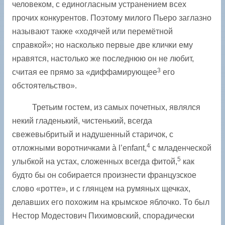
человеком, с единогласным устранением всех
прочих конкурентов. Поэтому милого Пьеро заглазно
называют также «ходячей или перемётной
справкой»; но насколько первые две клички ему
нравятся, настолько же последнюю он не любит,
3
считая ее прямо за «диффамирующее
его
обстоятельство».
Третьим гостем, из самых почетных, являлся
некий гладенький, чистенький, всегда
свежевыбритый и надушенный старичок, с
4
отложными воротничками à l’enfant,
с ­младенческой
5
улыбкой на устах, сложенных всегда фитой,
как
будто бы он собирается произнести французское
слово «ротте», и с глянцем на румяных щечках,
делавших его похожим на крымское яблочко. То был
Нестор Модестович Пихимовский, спорадически